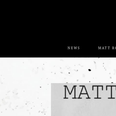
Skip
to
content
NEWS
MATT R