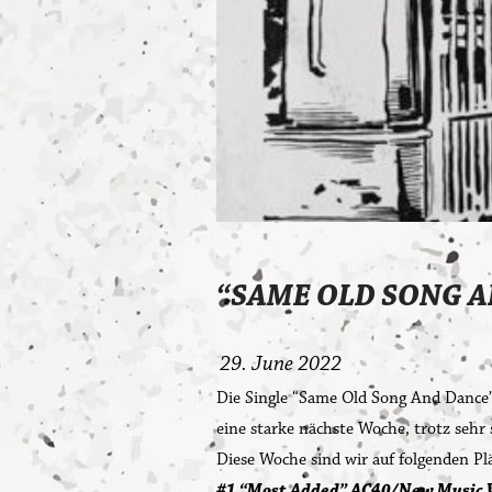
“SAME OLD SONG AN
Matt Gonzo Roe
News
29. June 2022
Die Single “Same Old Song And Dance”
eine starke nächste Woche, trotz sehr
Diese Woche sind wir auf folgenden Pl
#1 “Most Added” AC40/New Music 