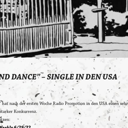
D DANCE” – SINGLE IN DEN USA
hr
 hat nach der ersten Woche Radio Promotion in den USA einen sehr 
 starker Konkurrenz.
ätzen:
Weekly 6/29/22,