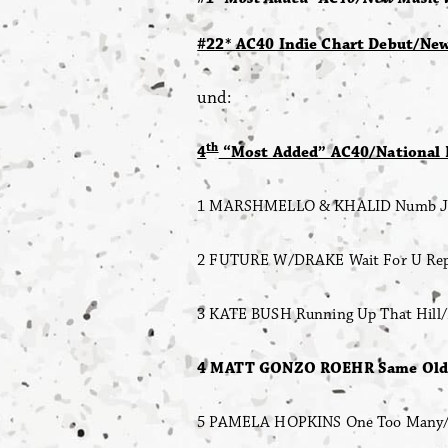
#22* AC40 Indie Chart Debut/Ne
und:
th
4
“Most Added” AC40/National R
1 MARSHMELLO & KHALID Numb Joy
2 FUTURE W/DRAKE Wait For U Rep
3 KATE BUSH Running Up That Hill
4 MATT GONZO ROEHR Same Old 
5 PAMELA HOPKINS One Too Man