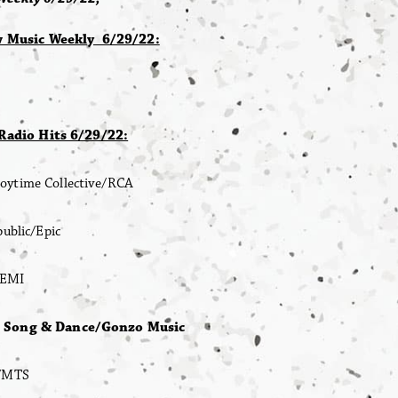
w Music Weekly 6/29/22:
adio Hits 6/29/22:
time Collective/RCA
ublic/Epic
/EMI
Song & Dance/Gonzo Music
y/MTS