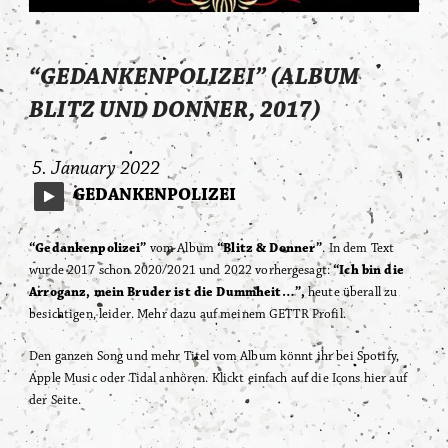
“GEDANKENPOLIZEI” (ALBUM
BLITZ UND DONNER, 2017)
Matt Gonzo Roehr
News
5. January 2022
GEDANKENPOLIZEI
“Gedankenpolizei”
vom Album
“Blitz & Donner”
. In dem Text
wurde 2017 schon 2020/2021 und 2022 vorhergesagt:
“Ich bin die
Arroganz, mein Bruder ist die Dummheit…”,
heute überall zu
besichtigen, leider. Mehr dazu auf meinem GETTR Profil.
Den ganzen Song und mehr Titel vom Album könnt ihr bei Spotify,
Apple Music oder Tidal anhören. Klickt einfach auf die Icons hier auf
der Seite.